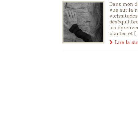
Dans mon de
vue sur la n
vicissitudes
déséquilibre
les épreuves
plantes et […
Lire la su