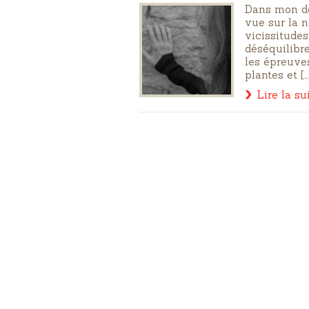
Dans mon de
vue sur la n
vicissitudes
déséquilibre
les épreuves
plantes et […
Lire la su