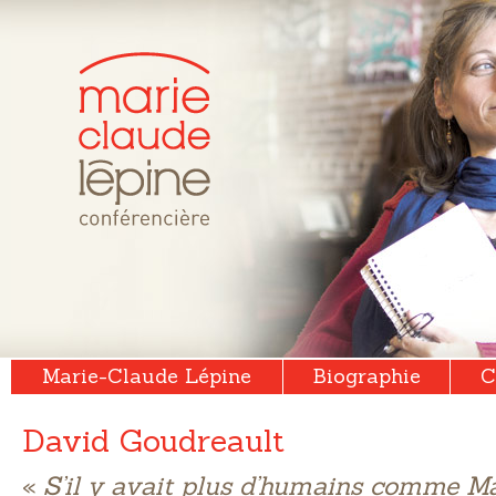
Marie-Claude Lépine
Biographie
C
David Goudreault
«
S’il y avait plus d’humains comme M