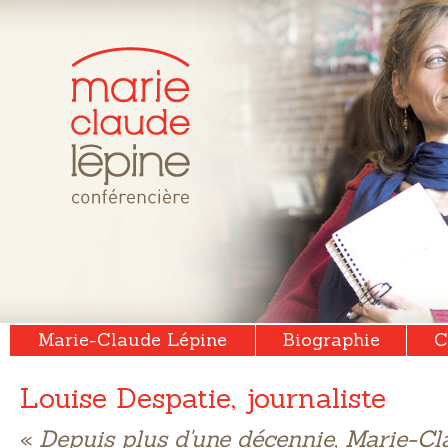
Marie-Claude Lépine
Biographie
C
Louise Despatie, journaliste
«
Depuis plus d'une décennie, Marie-Cl