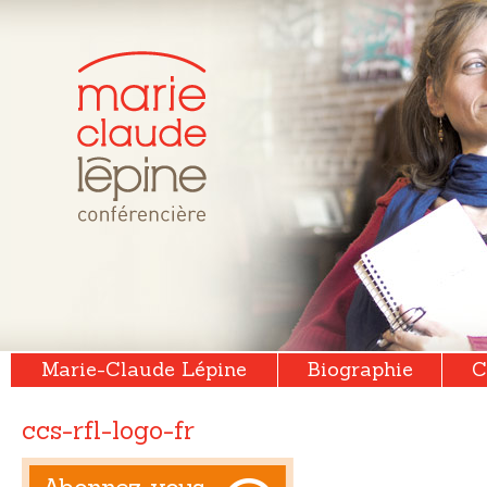
Marie-Claude Lépine
Biographie
C
ccs-rfl-logo-fr