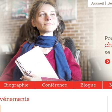
Accueil
Be
Biographie
Conférence
Blogue
M
 événements